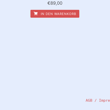
€
89,00
IN DEN WARENKORB
AGB / Impr