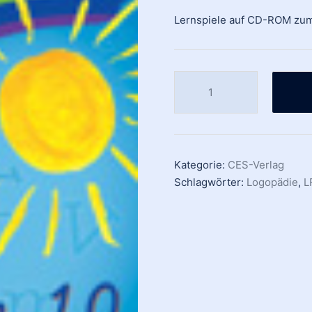
Lernspiele auf CD-ROM zu
CESAR
Schreiben
1.0
Menge
Kategorie:
CES-Verlag
Schlagwörter:
Logopädie
,
L