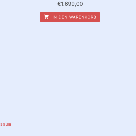
€
1.699,00
IN DEN WARENKORB
essum