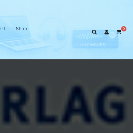
art
Shop
0