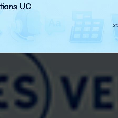
tions UG
St